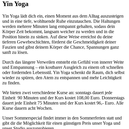
Yin Yoga
Yin Yoga lädt dich ein, einen Moment aus dem Alltag auszusteigen
und in eine tiefe, wohltuende Ruhe einzutauchen. Die Haltungen
werden mehrere Minuten lang entspannt gehalten, sodass dein
Körper Zeit bekommt, langsam weicher zu werden und in die
Position hinein zu sinken. Auf diese Weise erreichst du deine
tieferen Gewebeschichten, förderst die Geschmeidigkeit deiner
Faszien und gibst deinem Körper die Chance, Spannungen ganz
sanft zu lösen.
Durch das längere Verweilen entsteht ein Gefühl von innerer Weite
und Entspannung – ein kostbarer Ausgleich zu einem oft schnellen
oder fordernden Lebensstil. Yin Yoga schenkt dir Raum, dich selbst
wieder zu spüren, den Atem zu entspannen und mehr Leichtigkeit
zu finden.
Wir bieten zwei verschiedene Kurse an: sonntags dauert jede
Einheit 90 Minuten und der Kurs kostet 108,00 Euro. Donnerstags
dauert jede Einheit 75 Minuten und der Kurs kostet 96,- Euro. Alle
Kurse dauern acht Wochen.
Unser Sommerspecial findet immer in den Sommerferien statt und
gibt dir die Möglichkeit für einen günstigen Preis unser Yoga und
unser Studio auszuprobieren.