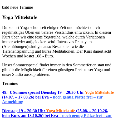
bald neue Termine
Yoga Mittelstufe
Du kennst Yoga schon seit einiger Zeit und möchtest durch
regelmäßiges Üben ein tieferes Verständnis entwickeln. In diesem
Kurs üben wir eine feste Yogareihe, welche durch Variationen
immer wieder aufgelockert wird. Intensives Pranayama
(Atemübungen) sind genauso Bestandteil wie die
Tiefenentspannung und kurze Meditationen.
Der Kurs dauert acht
Wochen und kostet 108,- Euro.
Unser Sommerspecial findet immer in den Sommerferien statt und
gibt dir die Möglichkeit für einen günstigen Preis unser Yoga und
unser Studio auszuprobieren.
Termine:
49,- € Sommerspecial Dienstag 19 – 20:30 Uhr
Yoga Mittelstufe
(14.07. – 17.08.26)
bei Eva –
noch genug Plätze frei – zur
Anmeldung
Dienstag 19 – 20:30 Uhr
Yoga Mittelstufe
(
25.08. – 20.10.26,
kein Kurs am 13.10.26
)
bei Eva –
noch genug Plätze frei – zur