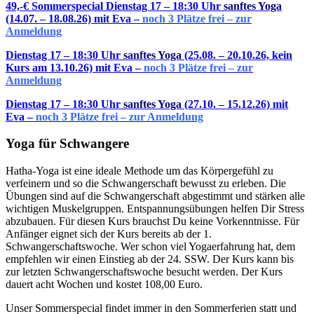
49,-€ Sommerspecial Dienstag 17 – 18:30 Uhr
sanftes Yoga
(14.07. – 18.08.26) mit Eva –
noch 3 Plätze frei – zur
Anmeldung
Dienstag 17 – 18:30 Uhr
sanftes Yoga
(25.08. – 20.10.26, kein
Kurs am 13.10.26) mit Eva –
noch 3 Plätze frei – zur
Anmeldung
Dienstag 17 – 18:30 Uhr
sanftes Yoga
(27.10. – 15.12.26) mit
Eva –
noch 3 Plätze frei – zur Anmeldung
Yoga für Schwangere
Hatha-Yoga ist eine ideale Methode um das Körpergefühl zu
verfeinern und so die Schwangerschaft bewusst zu erleben. Die
Übungen sind auf die Schwangerschaft abgestimmt und stärken alle
wichtigen Muskelgruppen. Entspannungsübungen helfen Dir Stress
abzubauen. Für diesen Kurs brauchst Du keine Vorkenntnisse. Für
Anfänger eignet sich der Kurs bereits ab der 1.
Schwangerschaftswoche. Wer schon viel Yogaerfahrung hat, dem
empfehlen wir einen Einstieg ab der 24. SSW. Der Kurs kann bis
zur letzten Schwangerschaftswoche besucht werden.
Der Kurs
dauert acht Wochen und kostet 108,00 Euro.
Unser Sommerspecial findet immer in den Sommerferien statt und